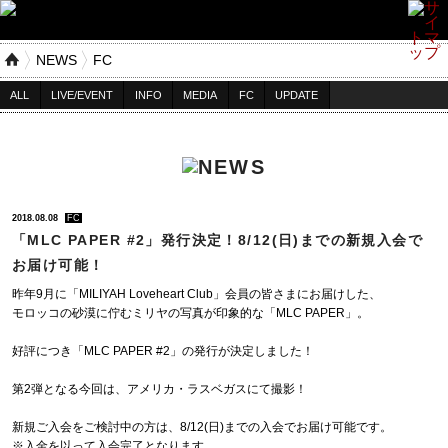
NEWS
FC
ALL
LIVE/EVENT
INFO
MEDIA
FC
UPDATE
2018.08.08
FC
「MLC PAPER #2」発行決定！8/12(日)までの新規入会で
お届け可能！
昨年9月に「MILIYAH Loveheart Club」会員の皆さまにお届けした、
モロッコの砂漠に佇むミリヤの写真が印象的な「MLC PAPER」。
好評につき「MLC PAPER #2」の発行が決定しました！
第2弾となる今回は、アメリカ・ラスベガスにて撮影！
新規ご入会をご検討中の方は、8/12(日)までの入会でお届け可能です。
※入金を以って入会完了となります