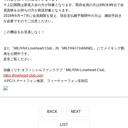
※上記期限は新規入会の方が対象となります。既存会員の方は8/8(水)時点で会
員資格をお持ちの方が発送対象となります。
2018年6月〜7月に会員期限を迎え、現在支払猶予期間中の方は、継続手続き
が必要ですのでご注意ください。
この機会をお見逃しなく！
また「MILIYAH Loveheart Club」内「MILIYAH CHANNEL」にてメイキング動
画を公開中です。
是非ご覧ください。
加藤ミリヤ オフィシャルファンクラブ「MILIYAH Loveheart Club」
https://loveheart-club.com
※PC/スマートフォン推奨、フィーチャーフォン非対応
BACK
NEXT
LIST